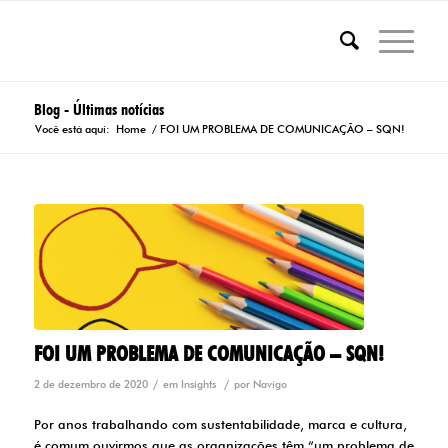
Blog - Últimas notícias
Você está aqui:
Home
/
FOI UM PROBLEMA DE COMUNICAÇÃO – SQN!
FOI UM PROBLEMA DE COMUNICAÇÃO – SQN!
/
/
2 de dezembro de 2020
em
Insights
por
Navigo
Por anos trabalhando com sustentabilidade, marca e cultura,
é comum ouvirmos que as organizações têm “um problema de