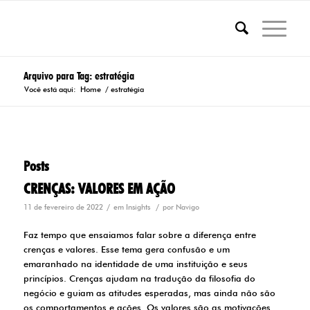
Arquivo para Tag: estratégia
Você está aqui:
Home
/
estratégia
Posts
CRENÇAS: VALORES EM AÇÃO
/
/
11 de fevereiro de 2022
em
Insights
por
Navigo
Faz tempo que ensaiamos falar sobre a diferença entre
crenças e valores. Esse tema gera confusão e um
emaranhado na identidade de uma instituição e seus
princípios. Crenças ajudam na tradução da filosofia do
negócio e guiam as atitudes esperadas, mas ainda não são
os comportamentos e ações. Os valores são as motivações