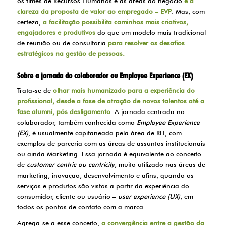
os times de Recursos Humanos e as áreas do negócio
é a
clareza da
proposta de valor ao empregado
– EVP
. Mas, com
certeza,
a facilitação possibilita caminhos mais criativos,
engajadores e produtivos
do que um modelo mais tradicional
de reunião ou de consultoria
para resolver os desafios
estratégicos na gestão de pessoas.
Sobre a jornada do colaborador ou Employee Experience (EX)
Trata-se de
olhar mais humanizado para a experiência do
profissional, desde a fase de atração de novos talentos até a
fase alumni, pós desligamento
. A jornada centrada no
colaborador, também conhecida como
Employee Experience
(EX)
, é usualmente capitaneada pela área de RH, com
exemplos de parceria com as áreas de assuntos institucionais
ou ainda Marketing. Essa jornada é equivalente ao conceito
de
customer centric ou centricity
, muito utilizado nas áreas de
marketing, inovação, desenvolvimento e afins, quando os
serviços e produtos são vistos a partir da experiência do
consumidor, cliente ou usuário –
user experience (UX)
, em
todos os pontos de contato com a marca.
Agrega-se a esse conceito,
a convergência entre a gestão da