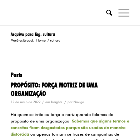
Arquivo para Tag: cultura
Você está aqui:
Home
/
cultura
Posts
PROPÓSITO: FORÇA MOTRIZ DE UMA
ORGANIZAÇÃO
/
/
12 de maio de 2022
em
Insights
por
Navigo
Há quem se irrite ou torça o nariz quando falamos do
propósito de uma organização.
Sabemos que alguns termos e
conceitos ficam desgastados porque são usados de maneira
distorcida
ou apenas tornam-se frases de campanhas de