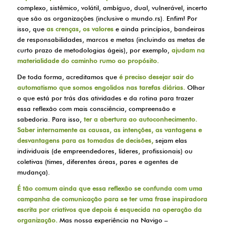
complexo, sistêmico, volátil, ambíguo, dual, vulnerável, incerto
que são as organizações (inclusive o mundo.rs). Enfim! Por
isso, que
as crenças, os valores
e ainda princípios, bandeiras
de responsabilidades, marcos e metas (incluindo as metas de
curto prazo de metodologias ágeis), por exemplo,
ajudam na
materialidade do caminho rumo ao propósito.
De toda forma, acreditamos que
é preciso desejar sair do
automatismo que somos engolidos nas tarefas diárias.
Olhar
o que está por trás das atividades e da rotina para trazer
essa reflexão com mais consciência, compreensão e
sabedoria. Para isso,
ter a abertura ao autoconhecimento.
Saber internamente as causas, as intenções, as vantagens e
desvantagens para as tomadas de decisões,
sejam elas
individuais (de empreendedores, líderes, profissionais) ou
coletivas (times, diferentes áreas, pares e agentes de
mudança).
É tão comum ainda que essa reflexão se confunda com uma
c
ampanha de comunicação
para se ter uma frase inspiradora
escrita por criativos que depois é esquecida na operação da
organização.
Mas nossa experiência na Navigo –