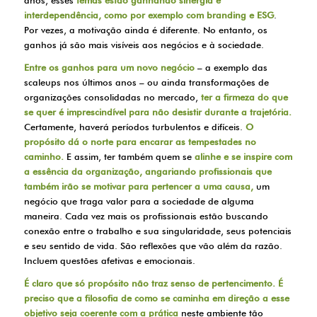
anos, esses
temas estão ganhando sinergia e
interdependência, como por exemplo com branding e ESG
.
Por vezes, a motivação ainda é diferente. No entanto, os
ganhos já são mais visíveis aos negócios e à sociedade.
Entre os ganhos para um novo negócio
– a exemplo das
scaleups nos últimos anos – ou ainda transformações de
organizações consolidadas no mercado,
ter a firmeza do que
se quer é imprescindível para não desistir durante a trajetória.
Certamente, haverá períodos turbulentos e difíceis.
O
propósito dá o norte para encarar as tempestades no
caminho.
E assim, ter também quem se
alinhe e se inspire com
a essência da organização,
angariando profissionais que
também irão se motivar para pertencer a uma causa,
um
negócio que traga valor para a sociedade de alguma
maneira. Cada vez mais os profissionais estão buscando
conexão entre o trabalho e sua singularidade, seus potenciais
e seu sentido de vida. São reflexões que vão além da razão.
Incluem questões afetivas e emocionais.
É claro que só propósito não traz senso de pertencimento. É
preciso que a filosofia de como se caminha em direção a esse
objetivo seja coerente com a prática
neste ambiente tão