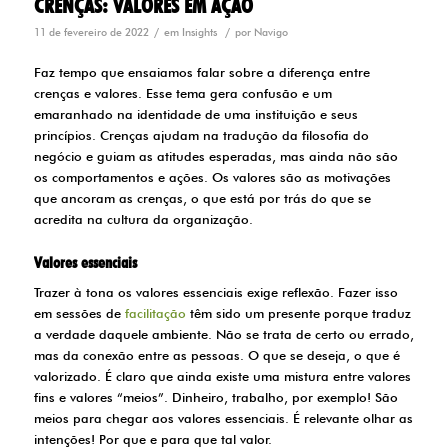
CRENÇAS: VALORES EM AÇÃO
/
/
11 de fevereiro de 2022
em
Insights
por
Navigo
Faz tempo que ensaiamos falar sobre a diferença entre
crenças e valores. Esse tema gera confusão e um
emaranhado na identidade de uma instituição e seus
princípios. Crenças ajudam na tradução da filosofia do
negócio e guiam as atitudes esperadas, mas ainda não são
os comportamentos e ações. Os valores são as motivações
que ancoram as crenças, o que está por trás do que se
acredita na cultura da organização.
Valores essenciais
Trazer à tona os valores essenciais exige reflexão. Fazer isso
em sessões de
facilitação
têm sido um presente porque traduz
a verdade daquele ambiente. Não se trata de certo ou errado,
mas da conexão entre as pessoas. O que se deseja, o que é
valorizado. É claro que ainda existe uma mistura entre valores
fins e valores “meios”. Dinheiro, trabalho, por exemplo! São
meios para chegar aos valores essenciais. É relevante olhar as
intenções! Por que e para que tal valor.