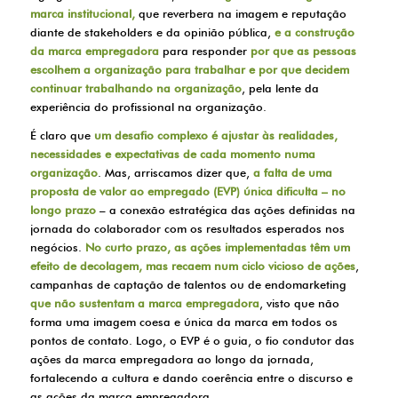
marca institucional,
que reverbera na imagem e reputação
diante de stakeholders e da opinião pública,
e a construção
da marca empregadora
para responder
por que as pessoas
escolhem a organização para trabalhar e por que decidem
continuar trabalhando na organização
, pela lente da
experiência do profissional na organização.
É claro que
um desafio complexo é ajustar às realidades,
necessidades e expectativas de cada momento numa
organização
. Mas, arriscamos dizer que,
a falta de uma
proposta de valor ao empregado (EVP) única dificulta – no
longo prazo
– a conexão estratégica das ações definidas na
jornada do colaborador com os resultados esperados nos
negócios.
No curto prazo, as ações implementadas têm um
efeito de decolagem, mas recaem num ciclo vicioso de ações
,
campanhas de captação de talentos ou de endomarketing
que não sustentam a marca empregadora
, visto que não
forma uma imagem coesa e única da marca em todos os
pontos de contato. Logo, o EVP é o guia, o fio condutor das
ações da marca empregadora ao longo da jornada,
fortalecendo a cultura e dando coerência entre o discurso e
as ações da marca empregadora.