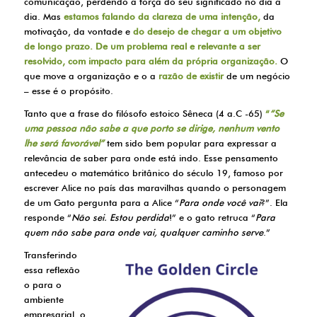
comunicação, perdendo a força do seu significado no dia a
dia. Mas
estamos falando da clareza de uma intenção,
da
motivação, da vontade e
do desejo de chegar a um objetivo
de longo prazo.
De um problema real e relevante a ser
resolvido, com impacto para além da própria organização.
O
que move a organização e o a
razão de existir
de um negócio
– esse é o propósito.
Tanto que a frase do filósofo estoico Sêneca (4 a.C -65)
“
“
Se
uma pessoa não sabe a que porto se dirige, nenhum vento
lhe será favorável”
tem sido bem popular para expressar a
relevância de saber para onde está indo. Esse pensamento
antecedeu o matemático britânico do século 19, famoso por
escrever Alice no país das maravilhas quando o personagem
de um Gato pergunta para a Alice “
Para onde você vai
?”. Ela
responde “
Não sei. Estou perdida
!” e o gato retruca “
Para
quem não sabe para onde vai, qualquer caminho serve
.”
Transferindo
essa reflexão
o para o
ambiente
empresarial, o