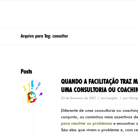
Arquivo para Tag: consultor
Posts
QUANDO A FACILITAÇÃO TRAZ 
UMA CONSULTORIA OU COACHI
/
/
23 de fevereiro de 2021
em
Insights
por
Navig
Diferente de uma consultoria ou coachin
conjunto, os caminhos mais assertivos de
para resolver os problemas
e encontrar o
São elas que vivem o problema e, com cert