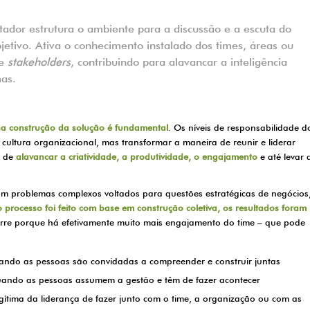
litador estrutura o ambiente para a discussão e a escuta do
jetivo. Ativa o conhecimento instalado dos times, áreas ou
de
stakeholders
, contribuindo para alavancar a inteligência
mas.
 na construção da solução é fundamental
. Os níveis de responsabilidade d
ultura organizacional, mas transformar a maneira de reunir e liderar
s de
alavancar a criatividade, a produtividade, o engajamento
e até levar 
m problemas complexos voltados para questões estratégicas de negócios
 processo foi feito com base em construção coletiva, os resultados foram
rre porque há efetivamente muito mais engajamento do time – que pode
uando as pessoas são convidadas a compreender e construir juntas
uando as pessoas assumem a gestão e têm de fazer acontecer
tima da liderança de fazer junto com o time, a organização ou com as