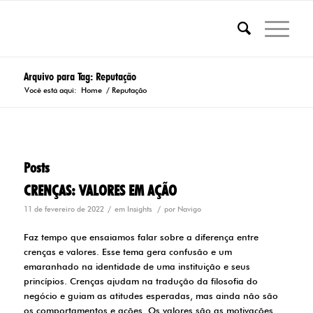
Arquivo para Tag: Reputação
Você está aqui:
Home
/
Reputação
Posts
CRENÇAS: VALORES EM AÇÃO
/
/
11 de fevereiro de 2022
em
Insights
por
Navigo
Faz tempo que ensaiamos falar sobre a diferença entre
crenças e valores. Esse tema gera confusão e um
emaranhado na identidade de uma instituição e seus
princípios. Crenças ajudam na tradução da filosofia do
negócio e guiam as atitudes esperadas, mas ainda não são
os comportamentos e ações. Os valores são as motivações